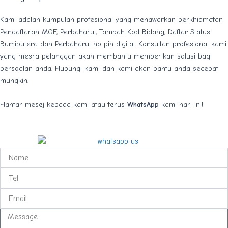
Kami adalah kumpulan profesional yang menawarkan perkhidmatan
Pendaftaran MOF, Perbaharui, Tambah Kod Bidang, Daftar Status
Bumiputera dan Perbaharui no pin digital. Konsultan profesional kami
yang mesra pelanggan akan membantu memberikan solusi bagi
persoalan anda. Hubungi kami dan kami akan bantu anda secepat
mungkin.
Hantar mesej kepada kami atau terus
WhatsApp
kami hari ini!
N
a
m
T
e
e
l
E
m
a
M
i
e