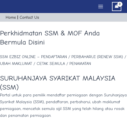
Skip
Main
to
Menu
content
Home
|
Cont
act
Us
Perkhidmatan SSM & MOF Anda
Bermula Disini
SSM EZBIZ ONLINE – PENDAFTARAN / PERBAHARUI (RENEW SSM) /
UBAH MAKLUMAT / CETAK SEMULA / PENAMATAN
SURUHANJAYA SYARIKAT MALAYSIA
(SSM)
Portal untuk para pemilik mendaftar perniagaan dengan Suruhanjaya
Syarikat Malaysia (SSM), pendaftaran, perbaharui, ubah maklumat
perniagaan, mencetak semula sijil SSM yang telah hilang atau rosak
dan penamatan perniagaan.