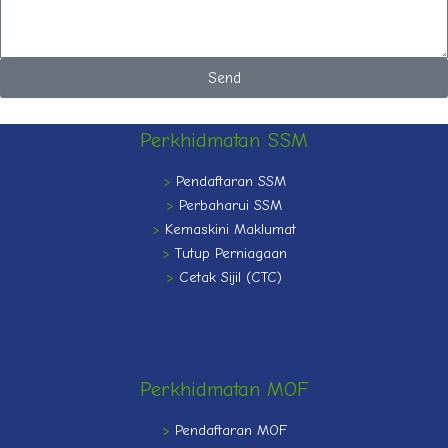
l
s
s
a
g
Send
e
Perkhidmatan SSM
>
Pendaftaran SSM
>
Perbaharui SSM
>
Kemaskini Maklumat
>
Tutup Perniagaan
>
Cetak Sijil (CTC)
Perkhidmatan MOF
>
Pendaftaran MOF