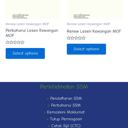
Renew Lesen Kewangan MOF
Renew Lesen Kewangan MOF
Perbaharui Lesen Kewangan
Renew Lesen Kewangan MOF
MOF
Rated
0
Rated
Select options
out
0
Select options
of
out
5
of
5
Perkhidmatan SSM
>
Pendaftaran SSM
>
Perbaharui SSM
>
Kemaskini Maklumat
>
Tutup Perniagaan
>
Cetak Sijil (CTC)