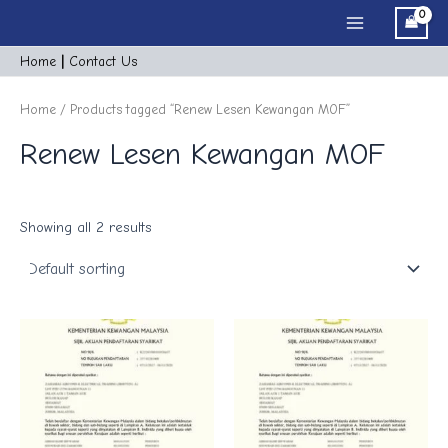
Skip
Main
to
Menu
content
Home
|
Cont
act
Us
Home
/ Products tagged “Renew Lesen Kewangan MOF”
Renew Lesen Kewangan MOF
Showing all 2 results