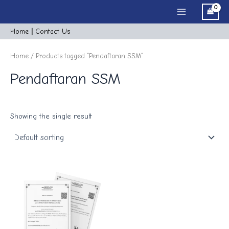
Skip
Main
to
Menu
content
Home
|
Cont
act
Us
Home
/ Products tagged “Pendaftaran SSM”
Pendaftaran SSM
Showing the single result