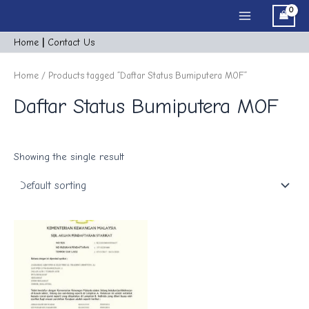
Skip
Main
to
Menu
content
Home
|
Cont
act
Us
Home
/ Products tagged “Daftar Status Bumiputera MOF”
Daftar Status Bumiputera MOF
Showing the single result