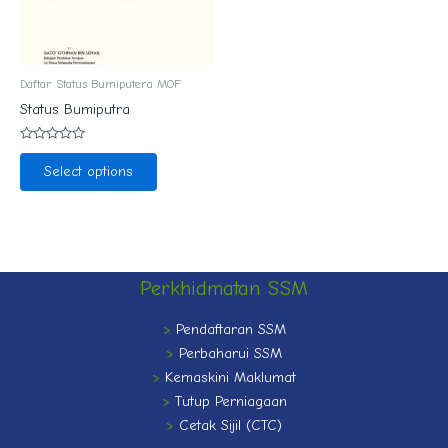
Daftar Status Bumiputera MOF
Status Bumiputra
Rated
0
Select options
out
of
5
Perkhidmatan SSM
>
Pendaftaran SSM
>
Perbaharui SSM
>
Kemaskini Maklumat
>
Tutup Perniagaan
>
Cetak Sijil (CTC)