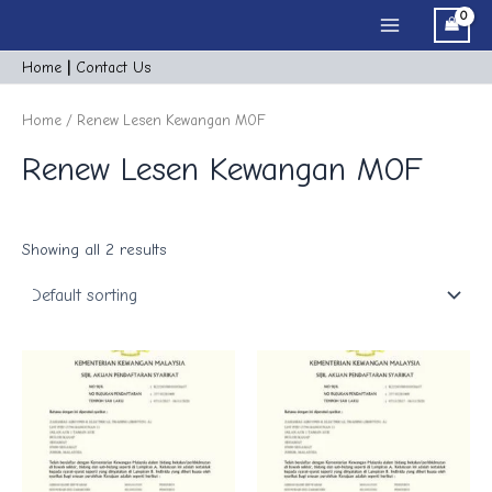
Skip
Main
to
Menu
content
Home
|
Cont
act
Us
Home
/ Renew Lesen Kewangan MOF
Renew Lesen Kewangan MOF
Showing all 2 results