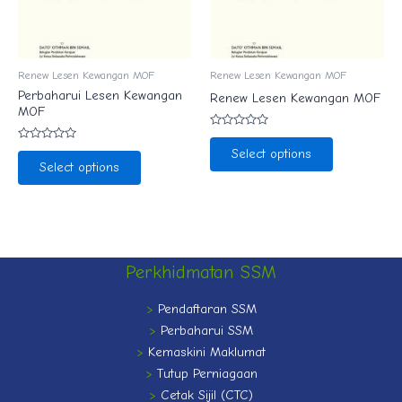
Renew Lesen Kewangan MOF
Renew Lesen Kewangan MOF
Perbaharui Lesen Kewangan
Renew Lesen Kewangan MOF
MOF
Rated
0
Rated
Select options
out
0
Select options
of
out
5
of
5
Perkhidmatan SSM
>
Pendaftaran SSM
>
Perbaharui SSM
>
Kemaskini Maklumat
>
Tutup Perniagaan
>
Cetak Sijil (CTC)