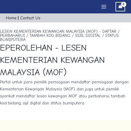
Skip
Main
to
Menu
content
Home
|
Cont
act
Us
LESEN KEMENTERIAN KEWANGAN MALAYSIA (MOF) - DAFTAR /
PERBAHARUI / TAMBAH KOD BIDANG / SIJIL DIGITAL / STATUS
BUMIPUTERA
EPEROLEHAN - LESEN
KEMENTERIAN KEWANGAN
MALAYSIA (MOF)
Portal untuk para pemilik perniagaan mendaftar perniagaan dengan
Kementerian Kewangan Malaysia (MOF) dan juga untuk pemilik
syarikat mendaftar lesen kewangan MOF atau perbaharui, tambah
kod bidang, sijil digital dan ststus bumiputera.