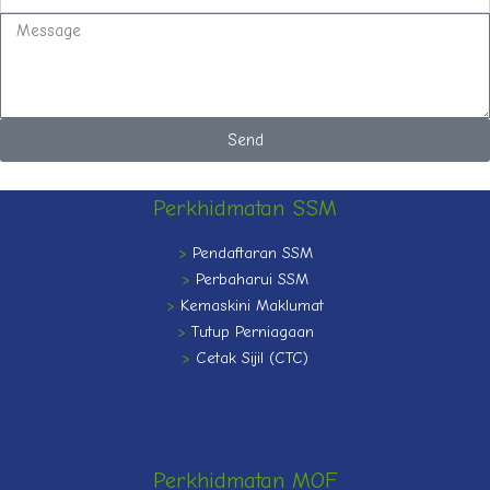
m
a
M
i
e
l
s
s
a
g
Send
e
Perkhidmatan SSM
>
Pendaftaran SSM
>
Perbaharui SSM
>
Kemaskini Maklumat
>
Tutup Perniagaan
>
Cetak Sijil (CTC)
Perkhidmatan MOF