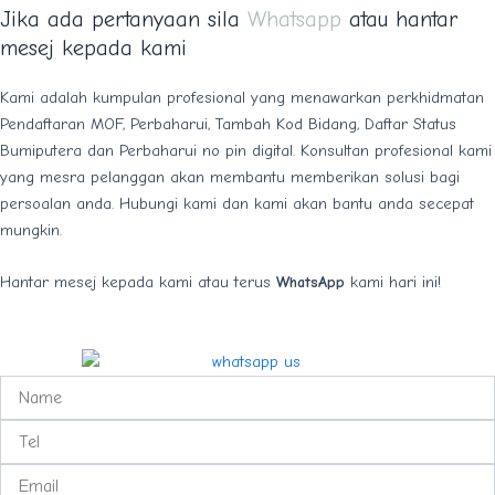
Jika ada pertanyaan sila
Whatsapp
atau hantar
mesej kepada kami
Kami adalah kumpulan profesional yang menawarkan perkhidmatan
Pendaftaran MOF, Perbaharui, Tambah Kod Bidang, Daftar Status
Bumiputera dan Perbaharui no pin digital. Konsultan profesional kami
yang mesra pelanggan akan membantu memberikan solusi bagi
persoalan anda. Hubungi kami dan kami akan bantu anda secepat
mungkin.
Hantar mesej kepada kami atau terus
WhatsApp
kami hari ini!
N
a
m
T
e
e
l
E